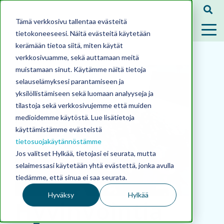
Tämä verkkosivu tallentaa evästeitä
tietokoneeseesi. Näitä evästeitä käytetään
kerämään tietoa siitä, miten käytät
verkkosivuamme, sekä auttamaan meitä
muistamaan sinut. Käytämme näitä tietoja
selauselämyksesi parantamiseen ja
yksilöllistämiseen sekä luomaan analyyseja ja
tilastoja sekä verkkosivujemme että muiden
medioidemme käytöstä. Lue lisätietoja
käyttämistämme evästeistä
tietosuojakäytännöstämme
Jos valitset Hylkää, tietojasi ei seurata, mutta
selaimessasi käytetään yhtä evästettä, jonka avulla
tiedämme, että sinua ei saa seurata.
Hyväksy
Hylkää
Hyvinvointia