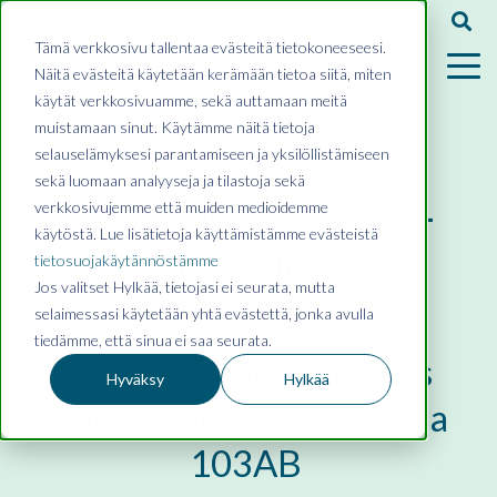
Tämä verkkosivu tallentaa evästeitä tietokoneeseesi.
Näitä evästeitä käytetään kerämään tietoa siitä, miten
käytät verkkosivuamme, sekä auttamaan meitä
muistamaan sinut. Käytämme näitä tietoja
selauselämyksesi parantamiseen ja yksilöllistämiseen
sekä luomaan analyyseja ja tilastoja sekä
Hyvinvointia sähköllä -
verkkosivujemme että muiden medioidemme
käytöstä. Lue lisätietoja käyttämistämme evästeistä
visioseminaari
tietosuojakäytännöstämme
Jos valitset Hylkää, tietojasi ei seurata, mutta
torstaina 16.4.2026
selaimessasi käytetään yhtä evästettä, jonka avulla
tiedämme, että sinua ei saa seurata.
Helsingin Messukeskus
Hyväksy
Hylkää
Kokoussiipi, seminaaritila
103AB