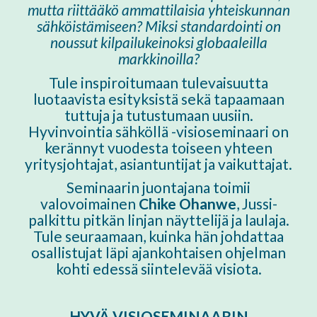
mutta riittääkö ammattilaisia yhteiskunnan
sähköistämiseen? Miksi standardointi on
noussut kilpailukeinoksi globaaleilla
markkinoilla?
Tule inspiroitumaan tulevaisuutta
luotaavista esityksistä
sekä tapaamaan
tuttuja ja tutustumaan uusiin.
Hyvinvointia sähköllä -visioseminaari on
kerännyt vuodesta toiseen yhteen
yritysjohtajat, asiantuntijat ja vaikuttajat.
Seminaarin juontajana toimii
valovoimainen
Chike Ohanwe
, Jussi-
palkittu pitkän linjan näyttelijä ja laulaja.
Tule seuraamaan, kuinka hän johdattaa
osallistujat läpi ajankohtaisen ohjelman
kohti edessä siintelevää visiota.
HYVÄ VISIOSEMINAARIN