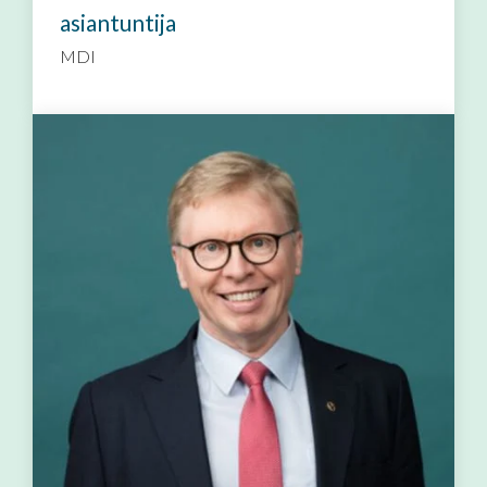
asiantuntija
MDI