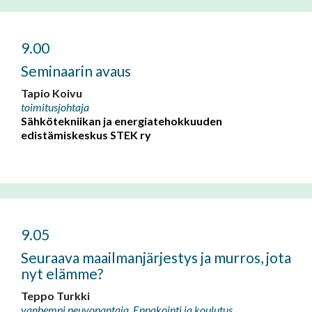
9.00
Seminaarin avaus
Tapio Koivu
toimitusjohtaja
Sähkötekniikan ja energiatehokkuuden
edistämiskeskus STEK ry
9.05
Seuraava maailmanjärjestys ja murros, jota
nyt elämme?
Teppo Turkki
vanhempi neuvonantaja, Ennakointi ja koulutus