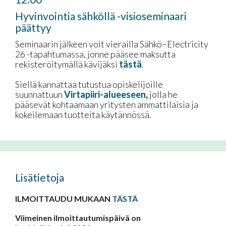
Hyvinvointia sähköllä -visioseminaari
päättyy
Seminaarin jälkeen voit vierailla Sähkö–Electricity
26 -tapahtumassa, jonne pääsee maksutta
rekisteröitymällä kävijäksi
tästä
.
Siellä kannattaa tutustua opiskelijoille
suunnattuun
Virtapiiri-alueeseen
,
jolla he
pääsevät kohtaamaan yritysten ammattilaisia ja
kokeilemaan tuotteita käytännössä.
Lisätietoja
ILMOITTAUDU MUKAAN
TÄSTÄ
Viimeinen ilmoittautumispäivä on