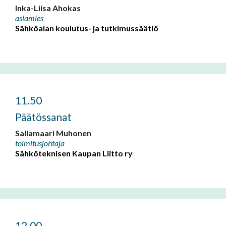
Inka-Liisa Ahokas
asiamies
Sähköalan koulutus- ja tutkimussäätiö
11.50
Päätössanat
Sallamaari Muhonen
toimitusjohtaja
Sähköteknisen Kaupan Liitto ry
12.00