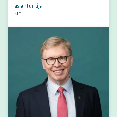
asiantuntija
MDI