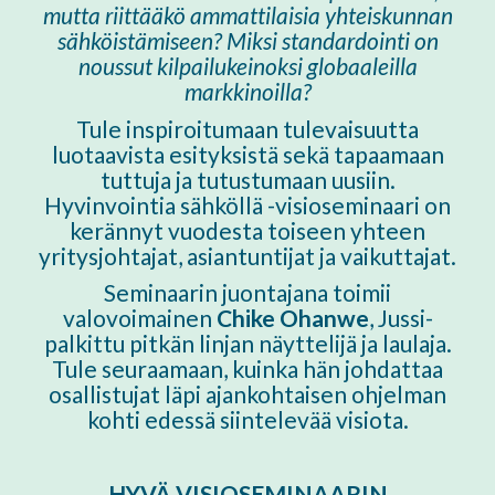
mutta riittääkö ammattilaisia yhteiskunnan
sähköistämiseen? Miksi standardointi on
noussut kilpailukeinoksi globaaleilla
markkinoilla?
Tule inspiroitumaan tulevaisuutta
luotaavista esityksistä
sekä tapaamaan
tuttuja ja tutustumaan uusiin.
Hyvinvointia sähköllä -visioseminaari on
kerännyt vuodesta toiseen yhteen
yritysjohtajat, asiantuntijat ja vaikuttajat.
Seminaarin juontajana toimii
valovoimainen
Chike Ohanwe
, Jussi-
palkittu pitkän linjan näyttelijä ja laulaja.
Tule seuraamaan, kuinka hän johdattaa
osallistujat läpi ajankohtaisen ohjelman
kohti edessä siintelevää visiota.
HYVÄ VISIOSEMINAARIN