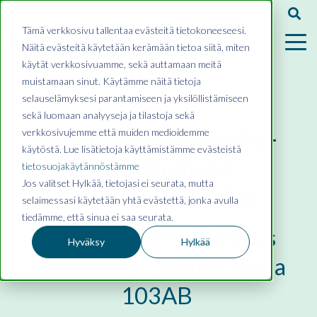
Tämä verkkosivu tallentaa evästeitä tietokoneeseesi.
Näitä evästeitä käytetään kerämään tietoa siitä, miten
käytät verkkosivuamme, sekä auttamaan meitä
muistamaan sinut. Käytämme näitä tietoja
selauselämyksesi parantamiseen ja yksilöllistämiseen
sekä luomaan analyyseja ja tilastoja sekä
Hyvinvointia sähköllä -
verkkosivujemme että muiden medioidemme
käytöstä. Lue lisätietoja käyttämistämme evästeistä
visioseminaari
tietosuojakäytännöstämme
Jos valitset Hylkää, tietojasi ei seurata, mutta
torstaina 16.4.2026
selaimessasi käytetään yhtä evästettä, jonka avulla
tiedämme, että sinua ei saa seurata.
Helsingin Messukeskus
Hyväksy
Hylkää
Kokoussiipi, seminaaritila
103AB