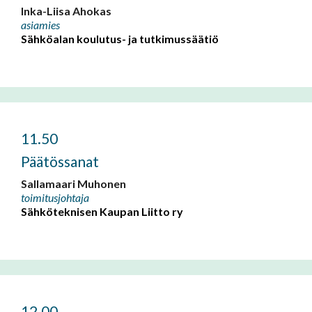
Inka-Liisa Ahokas
asiamies
Sähköalan koulutus- ja tutkimussäätiö
11.50
Päätössanat
Sallamaari Muhonen
toimitusjohtaja
Sähköteknisen Kaupan Liitto ry
12.00