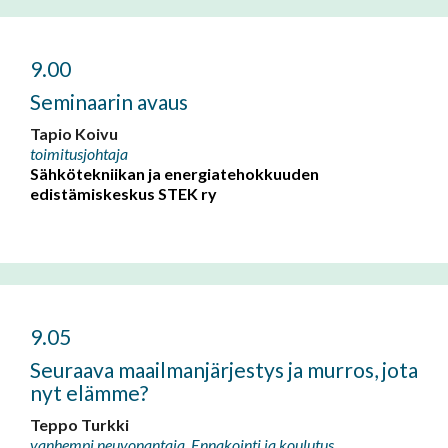
9.00
Seminaarin avaus
Tapio Koivu
toimitusjohtaja
Sähkötekniikan ja energiatehokkuuden
edistämiskeskus STEK ry
9.05
Seuraava maailmanjärjestys ja murros, jota
nyt elämme?
Teppo Turkki
vanhempi neuvonantaja, Ennakointi ja koulutus