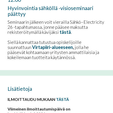
Hyvinvointia sähköllä -visioseminaari
päättyy
Seminaarin jälkeen voit vierailla Sähkö–Electricity
26 -tapahtumassa, jonne pääsee maksutta
rekisteröitymällä kävijäksi
tästä
.
Siellä kannattaa tutustua opiskelijoille
suunnattuun
Virtapiiri-alueeseen
,
jolla he
pääsevät kohtaamaan yritysten ammattilaisia ja
kokeilemaan tuotteita käytännössä.
Lisätietoja
ILMOITTAUDU MUKAAN
TÄSTÄ
Viimeinen ilmoittautumispäivä on