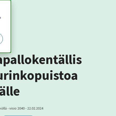
a
apallokentällis
urinkopuistoa
älle
öllä - visio 2040
-
22.02.2024