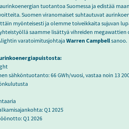
 aurinkoenergian tuotantoa Suomessa ja edistää maa
avoitteita. Suomen viranomaiset suhtautuvat aurinkoe
ttäin myönteisesti ja olemme toiveikkaita sujuvan lu
 yhteistyöllä saamme lisättyä vihreiden megawattie
lightin varatoimitusjohtaja
Warren Campbell
sanoo.
aurinkoenergiapuistosta:
ight
inen sähköntuotanto: 66 GWh/vuosi, vastaa noin 13 20
könkulutusta
htaaria
alkamisajankohta: Q1 2025
töönotto: Q1 2026