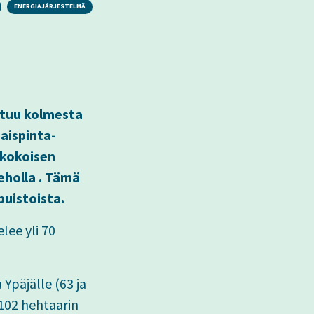
ENERGIAJÄRJESTELMÄ
stuu kolmesta
naispinta-
 kokoisen
eholla . Tämä
puistoista.
lee yli 70
Ypäjälle (63 ja
 102 hehtaarin