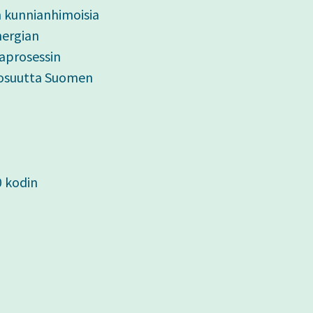
n kunnianhimoisia
nergian
paprosessin
n osuutta Suomen
0 kodin