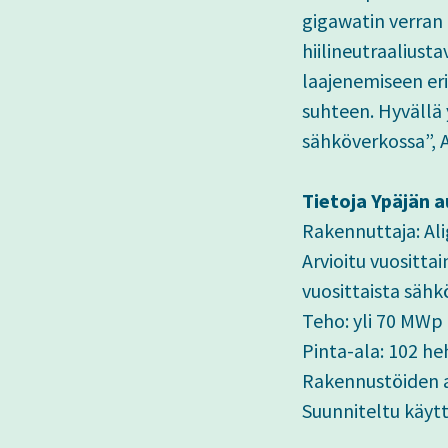
gigawatin verran
hiilineutraaliust
laajenemiseen eri
suhteen. Hyvällä
sähköverkossa”, A
Tietoja Ypäjän 
Rakennuttaja: Al
Arvioitu vuositta
vuosittaista säh
Teho: yli 70 MWp
Pinta-ala: 102 he
Rakennustöiden 
Suunniteltu käyt