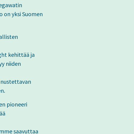
megawatin
to on yksi Suomen
allisten
ht kehittää ja
yy niiden
ennustettavan
n.
en pioneeri
vää
emme saavuttaa