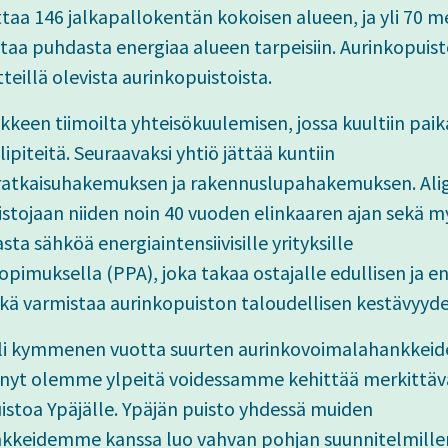
taa 146 jalkapallokentän kokoisen alueen, ja yli 70 
taa puhdasta energiaa alueen tarpeisiin. Aurinkopuis
teillä olevista aurinkopuistoista.
nkkeen tiimoilta yhteisökuulemisen, jossa kuultiin paik
ipiteitä. Seuraavaksi yhtiö jättää kuntiin
ratkaisuhakemuksen ja rakennuslupahakemuksen. Alig
stojaan niiden noin 40 vuoden elinkaaren ajan sekä m
a sähköä energiaintensiivisille yrityksille
pimuksella (PPA), joka takaa ostajalle edullisen ja 
kä varmistaa aurinkopuiston taloudellisen kestävyyde
 yli kymmenen vuotta suurten aurinkovoimalahankkeid
a nyt olemme ylpeitä voidessamme kehittää merkittä
istoa Ypäjälle. Ypäjän puisto yhdessä muiden
nkkeidemme kanssa luo vahvan pohjan suunnitelmill