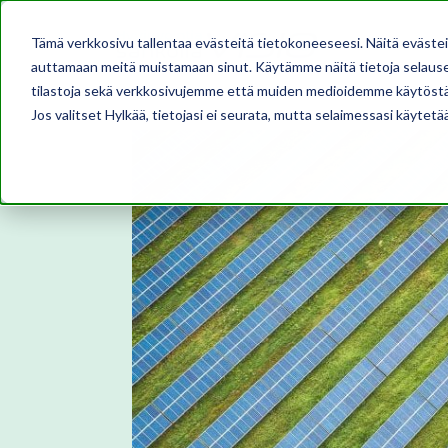
Tämä verkkosivu tallentaa evästeitä tietokoneeseesi. Näitä eväste
auttamaan meitä muistamaan sinut. Käytämme näitä tietoja selausel
tilastoja sekä verkkosivujemme että muiden medioidemme käytöstä
Jos valitset Hylkää, tietojasi ei seurata, mutta selaimessasi käytetä