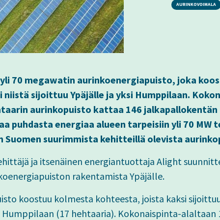
AURINKOVOIMALA
n yli 70 megawatin aurinkoenergiapuisto, joka koo
 niistä sijoittuu Ypäjälle ja yksi Humppilaan. Koko
htaarin aurinkopuisto kattaa 146 jalkapallokentän
aa puhdasta energiaa alueen tarpeisiin yli 70 MW t
n Suomen suurimmista kehitteillä olevista aurinko
ittäjä ja itsenäinen energiantuottaja Alight suunnitte
oenergiapuiston rakentamista Ypäjälle.
sto koostuu kolmesta kohteesta, joista kaksi sijoittuu 
si Humppilaan (17 hehtaaria). Kokonaispinta-alaltaan