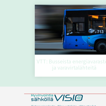
VTT: Busseista energiavarast
ja varavirtalähteitä