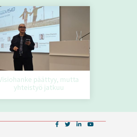
Visiohanke päättyy, mutta
yhteistyö jatkuu