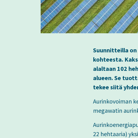
Suunnitteilla o
kohteesta. Kaksi
alaltaan 102 he
alueen. Se tuott
tekee siitä yhde
Aurinkovoiman keh
megawatin aurink
Aurinkoenergiapui
22 hehtaaria) yk