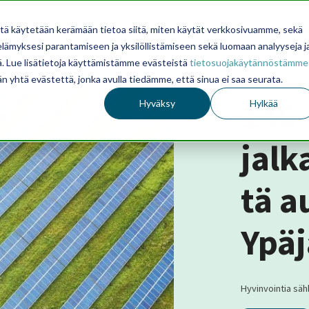
itä käytetään kerämään tietoa siitä, miten käytät verkkosivuamme, sekä
ämyksesi parantamiseen ja yksilöllistämiseen sekä luomaan analyyseja j
. Lue lisätietoja käyttämistämme evästeistä
tietosuojakäytännöstämme
än yhtä evästettä, jonka avulla tiedämme, että sinua ei saa seurata.
146
Hyväksy
Hylkää
jalk
tä a
Ypäj
Hyvinvointia sähk