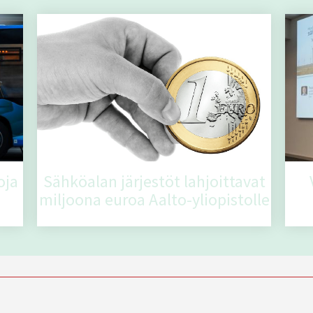
oja
Sähköalan järjestöt lahjoittavat
miljoona euroa Aalto-yliopistolle