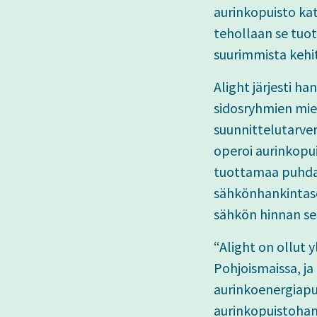
aurinkopuisto kat
tehollaan se tuot
suurimmista kehit
Alight järjesti ha
sidosryhmien miel
suunnittelutarve
operoi aurinkopui
tuottamaa puhdast
sähkönhankintaso
sähkön hinnan se
“Alight on ollut
Pohjoismaissa, j
aurinkoenergiapu
aurinkopuistoha