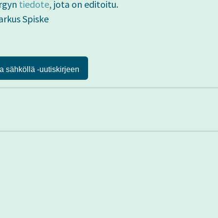
ergyn
tiedote
, jota on editoitu.
rkus Spiske
a sähköllä -uutiskirjeen
Muut aiheeseen liittyvät artikkelit