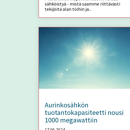
sähköistyä - mistä saamme riittävästi
tekijöitä alan töihin ja...
Aurinkosähkön
tuotantokapasiteetti nousi
1000 megawattiin
17.06.2024