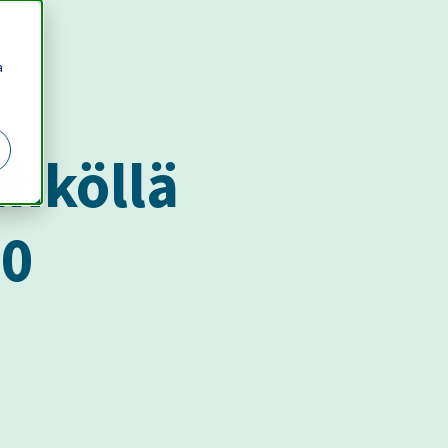
a
ähköllä
40