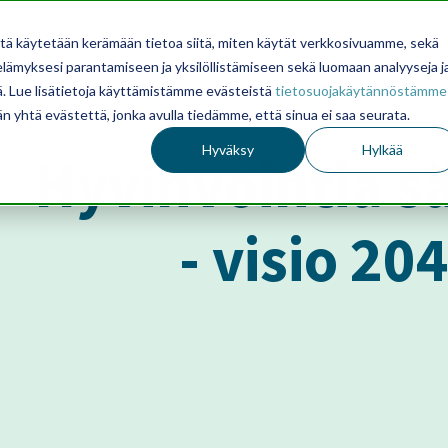
itä käytetään kerämään tietoa siitä, miten käytät verkkosivuamme, sekä
ämyksesi parantamiseen ja yksilöllistämiseen sekä luomaan analyyseja j
. Lue lisätietoja käyttämistämme evästeistä
tietosuojakäytännöstämme
än yhtä evästettä, jonka avulla tiedämme, että sinua ei saa seurata.
Hyväksy
Hylkää
Hyvinvointia s
- visio 20