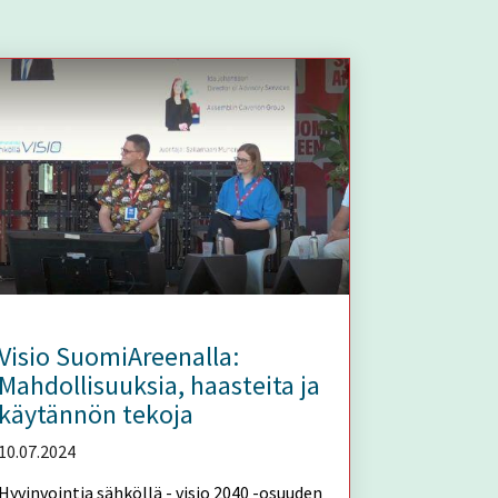
Visio SuomiAreenalla:
Mahdollisuuksia, haasteita ja
käytännön tekoja
10.07.2024
Hyvinvointia sähköllä - visio 2040 -osuuden