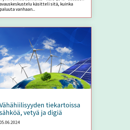
avauskeskustelu käsitteli sitä, kuinka
paluuta vanhaan...
Vähähiilisyyden tiekartoissa
sähköä, vetyä ja digiä
05.06.2024