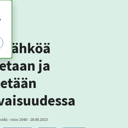
a
n sähköä
etaan ja
tetään
vaisuudessa
öllä - visio 2040
-
28.06.2023