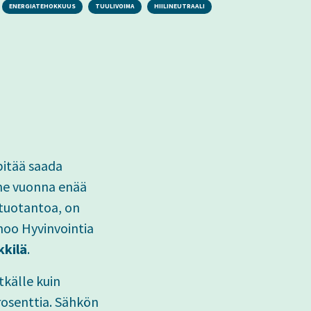
ENERGIATEHOKKUUS
TUULIVOIMA
HIILINEUTRAALI
pitää saada
ime vuonna enää
 tuotantoa, on
noo Hyvinvointia
kkilä
.
tkälle kuin
rosenttia. Sähkön