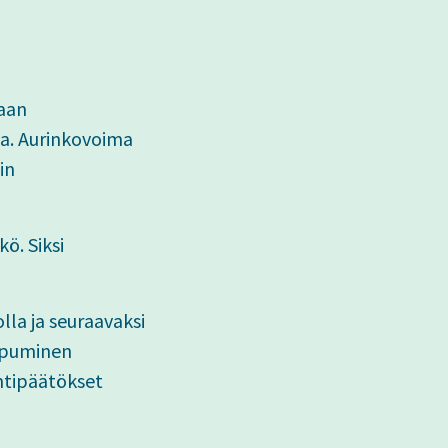
aan
la. Aurinkovoima
in
ö. Siksi
la ja seuraavaksi
uopuminen
intipäätökset