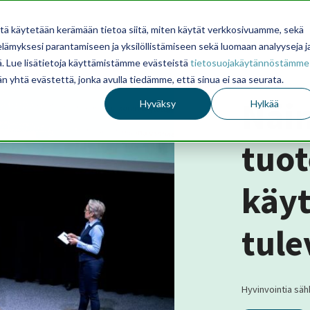
itä käytetään kerämään tietoa siitä, miten käytät verkkosivuamme, sekä
ämyksesi parantamiseen ja yksilöllistämiseen sekä luomaan analyyseja j
. Lue lisätietoja käyttämistämme evästeistä
tietosuojakäytännöstämme
än yhtä evästettä, jonka avulla tiedämme, että sinua ei saa seurata.
Näi
Hyväksy
Hylkää
tuot
käy
tule
Hyvinvointia sähk