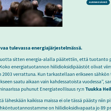
AURINKOSÄHKÖ
svaa tulevassa energiajärjestelmässä.
tta sitten energia-alalla päätettiin, että tuotanto 
Koko energiatuotannon hiilidioksidipäästöt olivat vi
n 2003 verrattuna. Kun tarkastellaan erikseen sähkön
kseen saatu aikaan vain kahdessatoista vuodessa”, sa
minaarissa puhunut Energiateollisuus ry:n
Tuukka Hei
ä läheskään kaikissa maissa ei ole tässä päästy niin pi
hköntuotannostamme on hiilidioksidivapaata jo 89 p