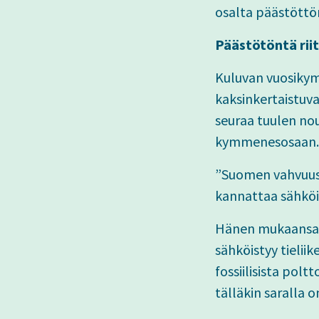
osalta päästöttö
Päästötöntä riit
Kuluvan vuosiky
kaksinkertaistuva
seuraa tuulen nou
kymmenesosaan.
”Suomen vahvuus l
kannattaa sähköis
Hänen mukaansa e
sähköistyy tieli
fossiilisista pol
tälläkin saralla o