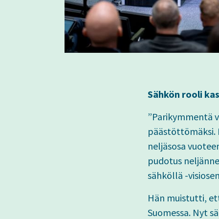
Sähkön rooli ka
”Parikymmentä vuo
päästöttömäksi. 
neljäsosa vuotee
pudotus neljänne
sähköllä -visiose
Hän muistutti, ett
Suomessa. Nyt sä