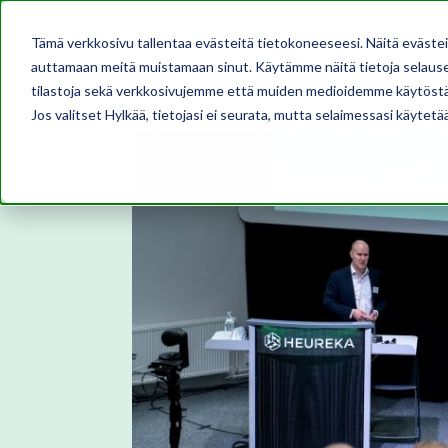
Tämä verkkosivu tallentaa evästeitä tietokoneeseesi. Näitä eväste
auttamaan meitä muistamaan sinut. Käytämme näitä tietoja selausel
tilastoja sekä verkkosivujemme että muiden medioidemme käytöstä
Jos valitset Hylkää, tietojasi ei seurata, mutta selaimessasi käytetä