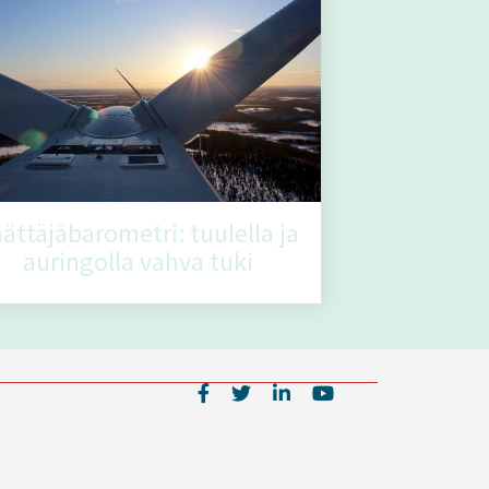
ättäjäbarometri: tuulella ja
auringolla vahva tuki