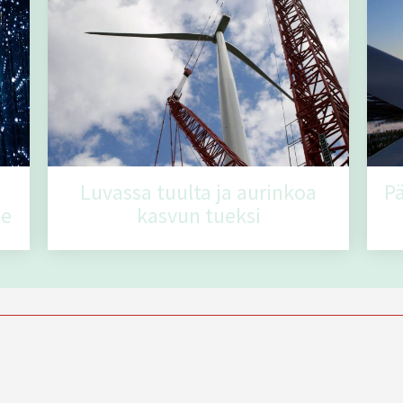
Luvassa tuulta ja aurinkoa
Pä
le
kasvun tueksi