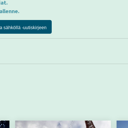
iat.
allenne.
a sähköllä -uutiskirjeen
Muut aiheeseen liittyvät artikkelit