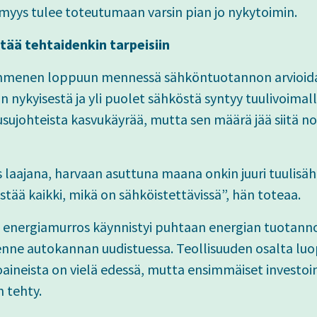
myys tulee toteutumaan varsin pian jo nykytoimin.
tää tehtaidenkin tarpeisiin
mmenen loppuun mennessä sähköntuotannon arvioid
n nykyisestä ja yli puolet sähköstä syntyy tuulivoimal
sujohteista kasvukäyrää, mutta sen määrä jää siitä no
aajana, harvaan asuttuna maana onkin juuri tuulisähk
tää kaikki, mikä on sähköistettävissä”, hän toteaa.
nergiamurros käynnistyi puhtaan energian tuotannol
ikenne autokannan uudistuessa. Teollisuuden osalta l
ttoaineista on vielä edessä, mutta ensimmäiset investo
n tehty.