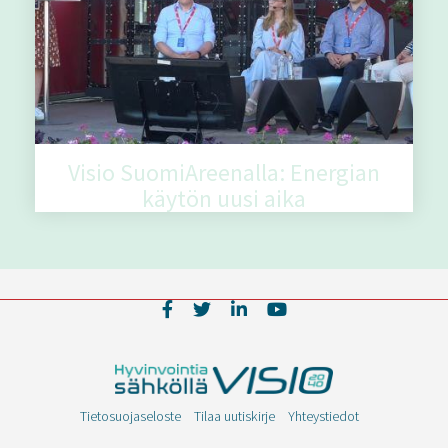
Visio SuomiAreenalla: Energian
käytön uusi aika
Tietosuojaseloste
Tilaa uutiskirje
Yhteystiedot