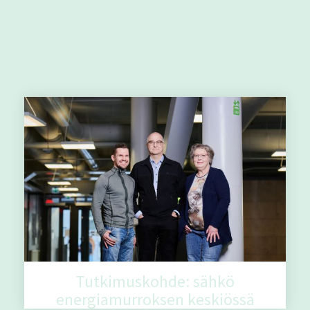
Muut aiheeseen liittyvät artikkelit
Tutkimuskohde: sähkö
energiamurroksen keskiössä