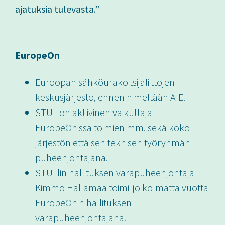
ajatuksia tulevasta.”
EuropeOn
Euroopan sähköurakoitsijaliittojen
keskusjärjestö, ennen nimeltään AIE.
STUL on aktiivinen vaikuttaja
EuropeOnissa toimien mm. sekä koko
järjestön että sen teknisen työryhmän
puheenjohtajana.
STULlin hallituksen varapuheenjohtaja
Kimmo Hallamaa toimii jo kolmatta vuotta
EuropeOnin hallituksen
varapuheenjohtajana.