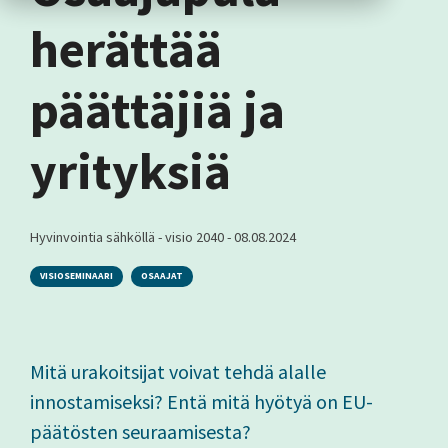
herättää
päättäjiä ja
yrityksiä
Hyvinvointia sähköllä - visio 2040
-
08.08.2024
VISIOSEMINAARI
OSAAJAT
Mitä urakoitsijat voivat tehdä alalle
innostamiseksi? Entä mitä hyötyä on EU-
päätösten seuraamisesta?