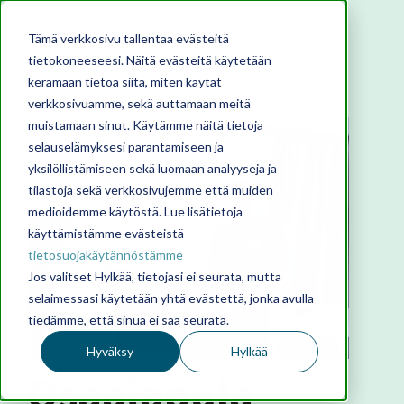
Tämä verkkosivu tallentaa evästeitä
tietokoneeseesi. Näitä evästeitä käytetään
kerämään tietoa siitä, miten käytät
verkkosivuamme, sekä auttamaan meitä
muistamaan sinut. Käytämme näitä tietoja
selauselämyksesi parantamiseen ja
yksilöllistämiseen sekä luomaan analyyseja ja
tilastoja sekä verkkosivujemme että muiden
medioidemme käytöstä. Lue lisätietoja
käyttämistämme evästeistä
tietosuojakäytännöstämme
Jos valitset Hylkää, tietojasi ei seurata, mutta
selaimessasi käytetään yhtä evästettä, jonka avulla
tiedämme, että sinua ei saa seurata.
Hyväksy
Hylkää
Osaajapula