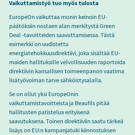
Vaikuttamistyö tuo myös tulosta
EuropeOn vaikuttaa monin keinoin EU-
päätöksiin nostaen alan merkitystä Green
Deal -tavoitteiden saavuttamisessa. Tästä
esimerkki on uudistettu
energiatehokkuusdirektiivi, joka sisältää EU-
maiden hallituksille velvollisuuden raportoida
direktiivin kansallisen toimeenpanon vaatima
lisätyövoiman tarve sähköistysalalla.
Se on ollut yksi EuropeOnin
vaikuttamistavoitteista ja Beaufils pitää
hallitusten patistelua erityisenä
saavutuksena. Toinen direktiiviin saatu tärkeä
lisäys on EU:n kampanjatuki kiinnostuksen