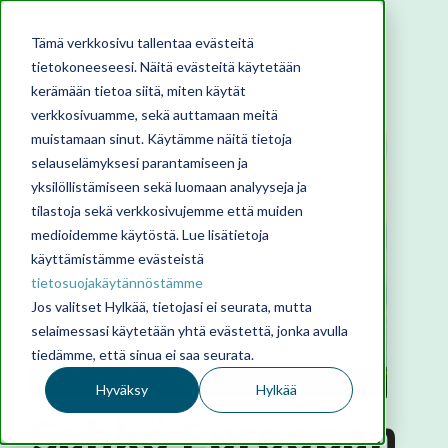
Tämä verkkosivu tallentaa evästeitä
tietokoneeseesi. Näitä evästeitä käytetään
kerämään tietoa siitä, miten käytät
verkkosivuamme, sekä auttamaan meitä
muistamaan sinut. Käytämme näitä tietoja
selauselämyksesi parantamiseen ja
yksilöllistämiseen sekä luomaan analyyseja ja
tilastoja sekä verkkosivujemme että muiden
medioidemme käytöstä. Lue lisätietoja
käyttämistämme evästeistä
tietosuojakäytännöstämme
Jos valitset Hylkää, tietojasi ei seurata, mutta
selaimessasi käytetään yhtä evästettä, jonka avulla
tiedämme, että sinua ei saa seurata.
Hyväksy
Hylkää
Sähkö Euroopan