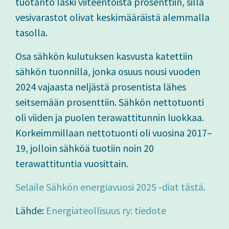
tuotanto laski viiteentoista prosenttiin, sillä
vesivarastot olivat keskimääräistä alemmalla
tasolla.
Osa sähkön kulutuksen kasvusta katettiin
sähkön tuonnilla, jonka osuus nousi vuoden
2024 vajaasta neljästä prosentista lähes
seitsemään prosenttiin. Sähkön nettotuonti
oli viiden ja puolen terawattitunnin luokkaa.
Korkeimmillaan nettotuonti oli vuosina 2017–
19, jolloin sähköä tuotiin noin 20
terawattituntia vuosittain.
Selaile Sähkön energiavuosi 2025 -diat tästä.
Lähde:
Energiateollisuus ry: tiedote