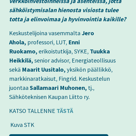
verkkoinvestoinneissa ja asenteissa, jotta
sähköistymisalan hienosta visiosta tulee
totta ja elinvoimaa ja hyvinvointia kaikille?
Keskustelijoina vasemmalta
Jero
Ahola,
professori, LUT,
Enni
Ruokamo,
erikoistutkija, SYKE,
Tuukka
Heikkilä,
senior advisor, Energiateollisuus
sekä
Maarit Uusitalo,
yksikön päällikkö,
markkinaratkaisut, Fingrid. Keskustelun
juontaa
Sallamaari Muhonen,
tj.,
Sähköteknisen Kaupan Liitto ry.
KATSO TALLENNE
TÄSTÄ
Kuva STK