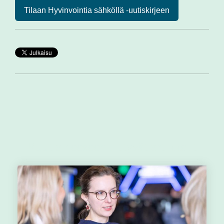
Tilaan Hyvinvointia sähköllä -uutiskirjeen
Muut aiheeseen liittyvät artikkelit