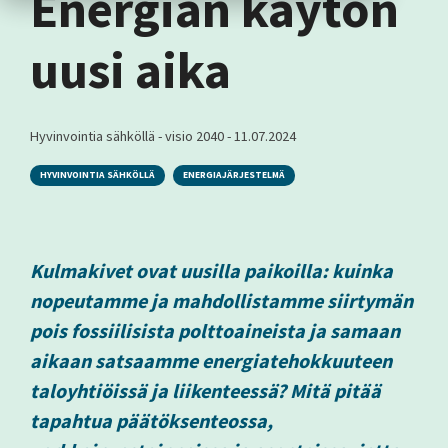
Energian käytön
uusi aika
Hyvinvointia sähköllä - visio 2040
-
11.07.2024
HYVINVOINTIA SÄHKÖLLÄ
ENERGIAJÄRJESTELMÄ
Kulmakivet ovat uusilla paikoilla: kuinka
nopeutamme ja mahdollistamme siirtymän
pois fossiilisista polttoaineista ja samaan
aikaan satsaamme energiatehokkuuteen
taloyhtiöissä ja liikenteessä? Mitä pitää
tapahtua päätöksenteossa,