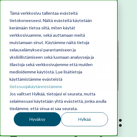
Tämä verkkosivu tallentaa evästeitä
tietokoneeseesi. Näitä evästeitä käytetään
kerämään tietoa siitä, miten käytät
verkkosivuamme, sekä auttamaan meitä
muistamaan sinut. Käytämme näitä tietoja
selauselämyksesi parantamiseen ja
yksilöllistämiseen sekä luomaan analyyseja ja
tilastoja sekä verkkosivujemme että muiden
medioidemme käytöstä. Lue lisätietoja
käyttämistämme evästeistä
tietosuojakäytännöstämme
Jos valitset Hylkää, tietojasi ei seurata, mutta
Visio
selaimessasi käytetään yhtä evästettä, jonka avulla
tiedämme, että sinua ei saa seurata.
SuomiAreenalla:
Hyväksy
Hylkää