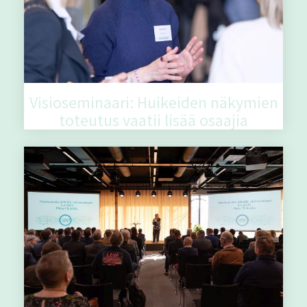
Visioseminaari: Huikeiden näkymien
toteutus vaatii lisää osaajia