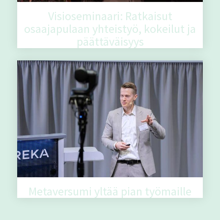
Visioseminaari: Ratkaisut
osaajapulaan yhteistyö, kokeilut ja
päättäväisyys
Metaversumi yltää pian työmaille