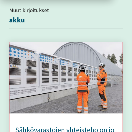
Muut kirjoitukset
akku
Sähkövarastojen yhteisteho on jo