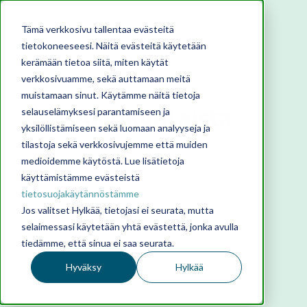
Tämä verkkosivu tallentaa evästeitä
tietokoneeseesi. Näitä evästeitä käytetään
kerämään tietoa siitä, miten käytät
verkkosivuamme, sekä auttamaan meitä
muistamaan sinut. Käytämme näitä tietoja
Ajankohtaista
selauselämyksesi parantamiseen ja
yksilöllistämiseen sekä luomaan analyyseja ja
tilastoja sekä verkkosivujemme että muiden
medioidemme käytöstä. Lue lisätietoja
käyttämistämme evästeistä
tietosuojakäytännöstämme
Jos valitset Hylkää, tietojasi ei seurata, mutta
selaimessasi käytetään yhtä evästettä, jonka avulla
tiedämme, että sinua ei saa seurata.
Hyväksy
Hylkää