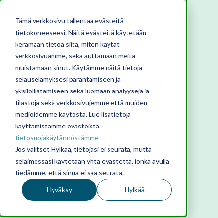
Tämä verkkosivu tallentaa evästeitä
tietokoneeseesi. Näitä evästeitä käytetään
kerämään tietoa siitä, miten käytät
verkkosivuamme, sekä auttamaan meitä
muistamaan sinut. Käytämme näitä tietoja
Ajankohtaista
selauselämyksesi parantamiseen ja
yksilöllistämiseen sekä luomaan analyyseja ja
tilastoja sekä verkkosivujemme että muiden
medioidemme käytöstä. Lue lisätietoja
käyttämistämme evästeistä
tietosuojakäytännöstämme
Jos valitset Hylkää, tietojasi ei seurata, mutta
selaimessasi käytetään yhtä evästettä, jonka avulla
tiedämme, että sinua ei saa seurata.
Hyväksy
Hylkää