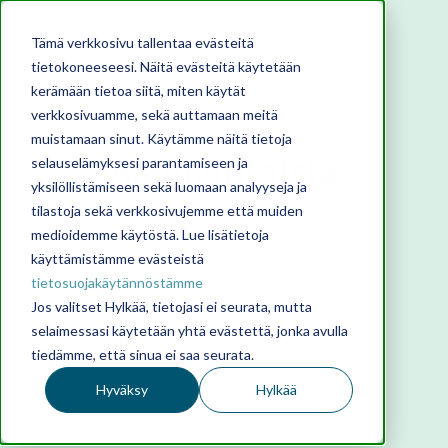
Tämä verkkosivu tallentaa evästeitä
tietokoneeseesi. Näitä evästeitä käytetään
kerämään tietoa siitä, miten käytät
verkkosivuamme, sekä auttamaan meitä
muistamaan sinut. Käytämme näitä tietoja
Ajankohtaista
selauselämyksesi parantamiseen ja
yksilöllistämiseen sekä luomaan analyyseja ja
tilastoja sekä verkkosivujemme että muiden
medioidemme käytöstä. Lue lisätietoja
käyttämistämme evästeistä
tietosuojakäytännöstämme
Jos valitset Hylkää, tietojasi ei seurata, mutta
selaimessasi käytetään yhtä evästettä, jonka avulla
tiedämme, että sinua ei saa seurata.
Hyväksy
Hylkää