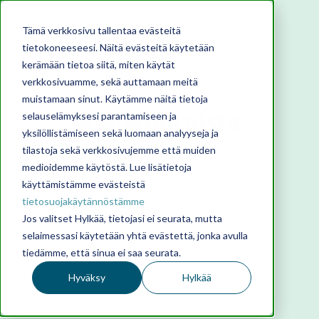
Tämä verkkosivu tallentaa evästeitä
tietokoneeseesi. Näitä evästeitä käytetään
kerämään tietoa siitä, miten käytät
verkkosivuamme, sekä auttamaan meitä
muistamaan sinut. Käytämme näitä tietoja
Ajankohtaista
selauselämyksesi parantamiseen ja
yksilöllistämiseen sekä luomaan analyyseja ja
tilastoja sekä verkkosivujemme että muiden
medioidemme käytöstä. Lue lisätietoja
käyttämistämme evästeistä
tietosuojakäytännöstämme
Jos valitset Hylkää, tietojasi ei seurata, mutta
selaimessasi käytetään yhtä evästettä, jonka avulla
tiedämme, että sinua ei saa seurata.
Hyväksy
Hylkää