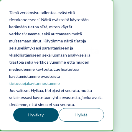
Tämä verkkosivu tallentaa evästeitä
tietokoneeseesi. Näitä evästeitä käytetään
kerämään tietoa siitä, miten käytät
verkkosivuamme, sekä auttamaan meitä
muistamaan sinut. Käytämme näitä tietoja
Ajankohtaista
selauselämyksesi parantamiseen ja
yksilöllistämiseen sekä luomaan analyyseja ja
tilastoja sekä verkkosivujemme että muiden
medioidemme käytöstä. Lue lisätietoja
käyttämistämme evästeistä
tietosuojakäytännöstämme
Jos valitset Hylkää, tietojasi ei seurata, mutta
selaimessasi käytetään yhtä evästettä, jonka avulla
tiedämme, että sinua ei saa seurata.
Hyväksy
Hylkää