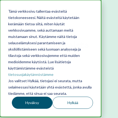
Tämä verkkosivu tallentaa evästeitä
tietokoneeseesi. Näitä evästeitä käytetään
kerämään tietoa siitä, miten käytät
verkkosivuamme, sekä auttamaan meitä
muistamaan sinut. Käytämme näitä tietoja
Ajankohtaista
selauselämyksesi parantamiseen ja
yksilöllistämiseen sekä luomaan analyyseja ja
tilastoja sekä verkkosivujemme että muiden
medioidemme käytöstä. Lue lisätietoja
käyttämistämme evästeistä
tietosuojakäytännöstämme
Jos valitset Hylkää, tietojasi ei seurata, mutta
selaimessasi käytetään yhtä evästettä, jonka avulla
tiedämme, että sinua ei saa seurata.
Hyväksy
Hylkää