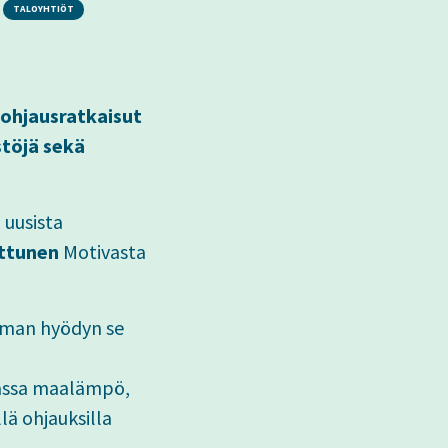
TALOYHTIÖT
 ohjausratkaisut
stöjä sekä
 uusista
ttunen
Motivasta
mman hyödyn se
uassa maalämpö,
lä ohjauksilla