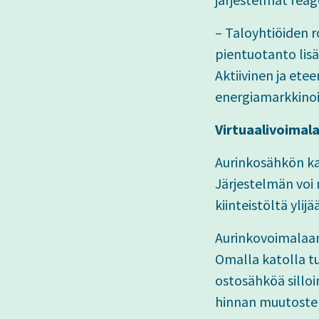
– Taloyhtiöiden r
pientuotanto lisä
Aktiivinen ja ete
energiamarkkinoi
Virtuaalivoimal
Aurinkosähkön ka
Järjestelmän voi
kiinteistöltä yli
Aurinkovoimalaan 
Omalla katolla t
ostosähköä silloi
hinnan muutosten