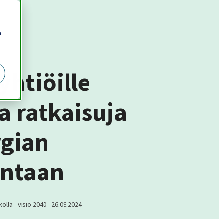
a
yhtiöille
a ratkaisuja
gian
intaan
öllä - visio 2040
-
26.09.2024