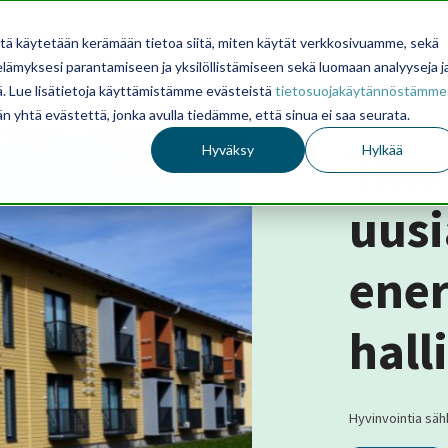
itä käytetään kerämään tietoa siitä, miten käytät verkkosivuamme, sekä
ämyksesi parantamiseen ja yksilöllistämiseen sekä luomaan analyyseja j
. Lue lisätietoja käyttämistämme evästeistä
tietosuojakäytännöstämme
än yhtä evästettä, jonka avulla tiedämme, että sinua ei saa seurata.
Talo
Hyväksy
Hylkää
uusi
ener
hall
Hyvinvointia sähk