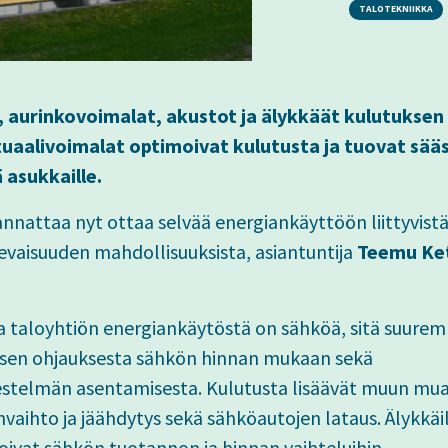
TALOTEKNIIKKA
, aurinkovoimalat, akustot ja älykkäät kulutuksen
tuaalivoimalat optimoivat kulutusta ja tuovat sää
 asukkaille.
annattaa nyt ottaa selvää energiankäyttöön liittyvistä
ulevaisuuden mahdollisuuksista, asiantuntija
Teemu Ke
a taloyhtiön energiankäytöstä on sähköä, sitä suure
ksen ohjauksesta sähkön hinnan mukaan sekä
estelmän asentamisesta. Kulutusta lisäävät muun m
vaihto ja jäähdytys sekä sähköautojen lataus. Älykkäil
oivat sähkön tuotannon ja hinnan vaihteluihin.