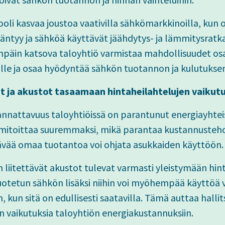
ooli kasvaa joustoa vaativilla sähkömarkkinoilla, ku
äntyy ja sähköä käyttävät jäähdytys- ja lämmitysratkai
enpäin katsova taloyhtiö varmistaa mahdollisuudet osa
lle ja osaa hyödyntää sähkön tuotannon ja kulutuksen 
at ja akustot tasaamaan hintaheilahtelujen vaikut
nnattavuus taloyhtiöissä on parantunut energiayhtei
 mitoittaa suuremmaksi, mikä parantaa kustannusteho
jäävää omaa tuotantoa voi ohjata asukkaiden käyttöön.
liitettävät akustot tulevat varmasti yleistymään hint
uotetun sähkön lisäksi niihin voi myöhempää käyttöä 
n, kun sitä on edullisesti saatavilla. Tämä auttaa hal
 vaikutuksia taloyhtiön energiakustannuksiin.