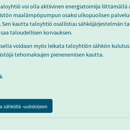
aloyhtiö voi olla aktiivinen energiatoimija liittämäll
teistön maalämpöpumpun osaksi ulkopuolisen palvelu
. Sen kautta taloyhtiö osallistuu sähköjärjestelmän t
 saa taloudellisen korvauksen.
sella voidaan myös leikata taloyhtiön sähkön kulutus
ästöjä tehomaksujen pienenemisen kautta.
k
a sähköllä -uutiskirjeen