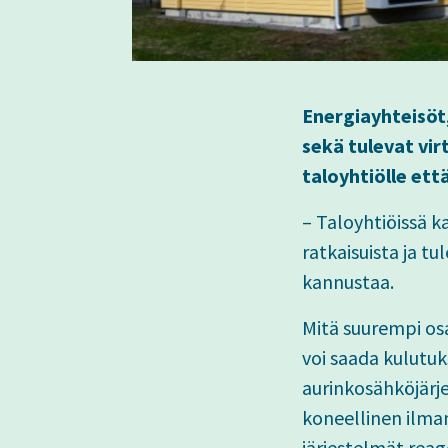
Energiayhteisöt
sekä tulevat vir
taloyhtiölle että
– Taloyhtiöissä k
ratkaisuista ja t
kannustaa.
Mitä suurempi os
voi saada kulutu
aurinkosähköjärj
koneellinen ilman
järjestelmät reag