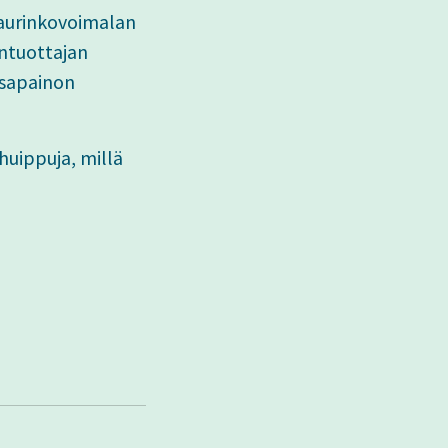
ä aurinkovoimalan
ntuottajan
asapainon
huippuja, millä