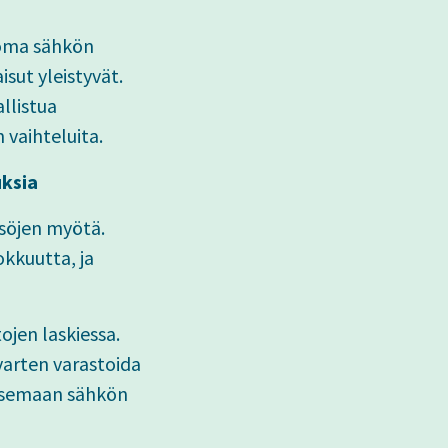
n oma sähkön
sut yleistyvät.
llistua
vaihteluita.
uksia
söjen myötä.
kkuutta, ja
ojen laskiessa.
varten varastoida
litsemaan sähkön