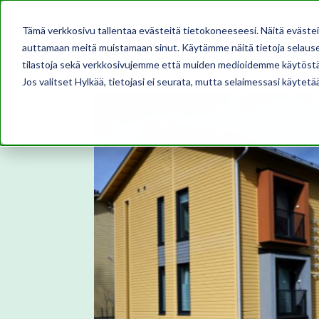
Tämä verkkosivu tallentaa evästeitä tietokoneeseesi. Näitä eväste
auttamaan meitä muistamaan sinut. Käytämme näitä tietoja selausel
tilastoja sekä verkkosivujemme että muiden medioidemme käytöstä
Jos valitset Hylkää, tietojasi ei seurata, mutta selaimessasi käytetä