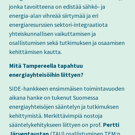
jonka tavoitteena on edistää sähkö- ja
energia-alan vihreää siirtymää ja eri
energiaresurssien sektori-integraatiota
yhteiskunnallisen vaikuttamisen ja
osallistumisen sekä tutkimuksen ja osaamisen
kehittämisen kautta.
Mitä Tampereella tapahtuu
energiayhteisöihin liittyen?
SIDE-hankkeen ensimmäisen toimintavuoden
aikana hanke on tukenut Suomessa
energiayhteisöjen sääntelyn ja tutkimuksen
kehittymistä. Merkittävimpiä nostoja
sääntelykehitykseen liittyen on prof.
Pertti
Järventaustan
(TAU) osallistuminen TEM:n