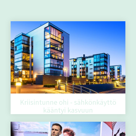
Muut aiheeseen liittyvät artikkelit
Kriisintunne ohi - sähkönkäyttö
kääntyi kasvuun