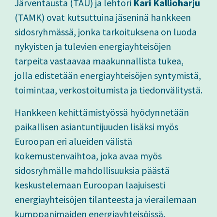
Järventausta (TAU) ja lehtori
Kari Kallioharju
(TAMK) ovat kutsuttuina jäseninä hankkeen
sidosryhmässä, jonka tarkoituksena on luoda
nykyisten ja tulevien energiayhteisöjen
tarpeita vastaavaa maakunnallista tukea,
jolla edistetään energiayhteisöjen syntymistä,
toimintaa, verkostoitumista ja tiedonvälitystä.
Hankkeen kehittämistyössä hyödynnetään
paikallisen asiantuntijuuden lisäksi myös
Euroopan eri alueiden välistä
kokemustenvaihtoa, joka avaa myös
sidosryhmälle mahdollisuuksia päästä
keskustelemaan Euroopan laajuisesti
energiayhteisöjen tilanteesta ja vierailemaan
kumppanimaiden energiayhteisöissä.