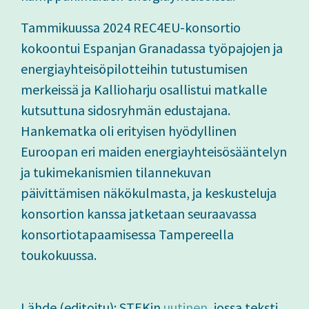
Tammikuussa 2024 REC4EU-konsortio
kokoontui Espanjan Granadassa työpajojen ja
energiayhteisöpilotteihin tutustumisen
merkeissä ja Kallioharju osallistui matkalle
kutsuttuna sidosryhmän edustajana.
Hankematka oli erityisen hyödyllinen
Euroopan eri maiden energiayhteisösääntelyn
ja tukimekanismien tilannekuvan
päivittämisen näkökulmasta, ja keskusteluja
konsortion kanssa jatketaan seuraavassa
konsortiotapaamisessa Tampereella
toukokuussa.
Lähde (editoitu): STEKin
uutinen
, jossa teksti