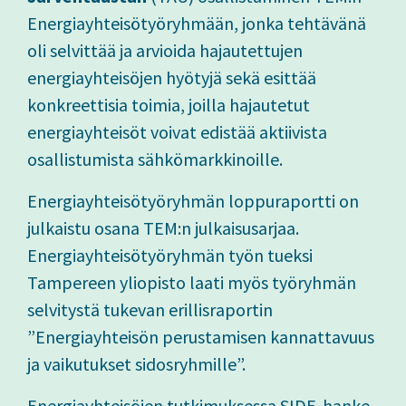
Energiayhteisötyöryhmään, jonka tehtävänä
oli selvittää ja arvioida hajautettujen
energiayhteisöjen hyötyjä sekä esittää
konkreettisia toimia, joilla hajautetut
energiayhteisöt voivat edistää aktiivista
osallistumista sähkömarkkinoille.
Energiayhteisötyöryhmän loppuraportti on
julkaistu osana TEM:n julkaisusarjaa.
Energiayhteisötyöryhmän työn tueksi
Tampereen yliopisto laati myös työryhmän
selvitystä tukevan erillisraportin
”Energiayhteisön perustamisen kannattavuus
ja vaikutukset sidosryhmille”.
Energiayhteisöjen tutkimuksessa SIDE-hanke