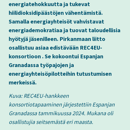
energiatehokkuutta ja tukevat
hiilidioksidipäästöjen vähentämistä.
Samalla energiayhteisöt vahvistavat
energiademokratiaa ja tuovat taloudellisia
hyötyjä jäsenilleen. Pirkanmaan liitto
osallistuu asiaa edistävään REC4EU-
konsortioon . Se kokoontui Espanjan
Granadassa työpajojen ja
energiayhteisöpilotteihin tutustumisen
merkeissä.
Kuva: REC4EU-hankkeen
konsortiotapaaminen järjestettiin Espanjan
Granadassa tammikuussa 2024. Mukana oli
osallistujia seitsemästä eri maasta.