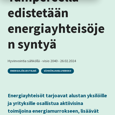
edistetään
energiayhteisöje
n syntyä
Hyvinvointia sähköllä - visio 2040
-
26.02.2024
ENERGIAJÄRJESTELMÄ
SÄHKÖNJAKELUVERKKO
Energiayhteisöt tarjoavat alustan yksilöille
ja yrityksille osallistua aktiivisina
toimijoina energiamurrokseen, lisäävät