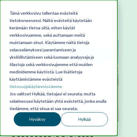
Tämä verkkosivu tallentaa evästeitä
tietokoneeseesi. Näitä evästeitä käytetään
kerämään tietoa siitä, miten käytät
verkkosivuamme, sekä auttamaan meitä
muistamaan sinut. Käytämme näitä tietoja
selauselämyksesi parantamiseen ja
yksilöllistämiseen sekä luomaan analyyseja ja
tilastoja sekä verkkosivujemme että muiden
medioidemme käytöstä. Lue lisätietoja
käyttämistämme evästeistä
tietosuojakäytännöstämme
Jos valitset Hylkää, tietojasi ei seurata, mutta
selaimessasi käytetään yhtä evästettä, jonka avulla
tiedämme, että sinua ei saa seurata.
Hyväksy
Hylkää
Tampereella