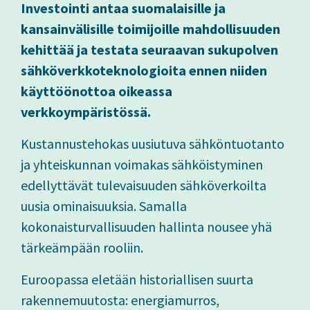
Investointi antaa suomalaisille ja
kansainvälisille toimijoille mahdollisuuden
kehittää ja testata seuraavan sukupolven
sähköverkkoteknologioita ennen niiden
käyttöönottoa oikeassa
verkkoympäristössä.
Kustannustehokas uusiutuva sähköntuotanto
ja yhteiskunnan voimakas sähköistyminen
edellyttävät tulevaisuuden sähköverkoilta
uusia ominaisuuksia. Samalla
kokonaisturvallisuuden hallinta nousee yhä
tärkeämpään rooliin.
Euroopassa eletään historiallisen suurta
rakennemuutosta: energiamurros,