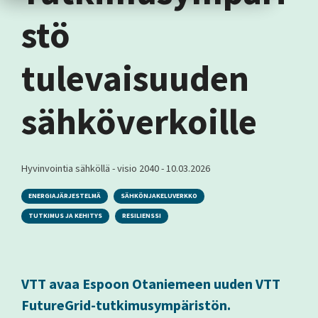
stö
tulevaisuuden
sähköverkoille
Hyvinvointia sähköllä - visio 2040
-
10.03.2026
ENERGIAJÄRJESTELMÄ
SÄHKÖNJAKELUVERKKO
TUTKIMUS JA KEHITYS
RESILIENSSI
VTT avaa Espoon Otaniemeen uuden VTT
FutureGrid-tutkimusympäristön.