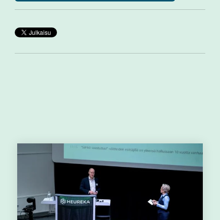
Muut aiheeseen liittyvät artikkelit