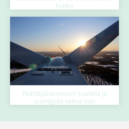
tueksi
Päättäjäbarometri: tuulella ja
auringolla vahva tuki