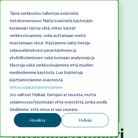
Tämä verkkosivu tallentaa evästeitä
tietokoneeseesi. Näitä evästeitä käytetään
kerämään tietoa siitä, miten käytät
verkkosivuamme, sekä auttamaan meitä
muistamaan sinut. Käytämme näitä tietoja
selauselämyksesi parantamiseen ja
yksilöllistämiseen sekä luomaan analyyseja ja
tilastoja sekä verkkosivujemme että muiden
medioidemme käytöstä. Lue lisätietoja
käyttämistämme evästeistä
tietosuojakäytännöstämme
Jos valitset Hylkää, tietojasi ei seurata, mutta
selaimessasi käytetään yhtä evästettä, jonka avulla
tiedämme, että sinua ei saa seurata.
Hyväksy
Hylkää
Tutkimusympäri