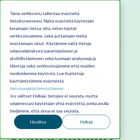
Tämä verkkosivu tallentaa evästeitä
tietokoneeseesi. Näitä evästeitä käytetään
kerämään tietoa siitä, miten käytät
verkkosivuamme, sekä auttamaan meitä
muistamaan sinut. Käytämme näitä tietoja
selauselämyksesi parantamiseen ja
yksilöllistämiseen sekä luomaan analyyseja ja
tilastoja sekä verkkosivujemme että muiden
medioidemme käytöstä. Lue lisätietoja
käyttämistämme evästeistä
tietosuojakäytännöstämme
Jos valitset Hylkää, tietojasi ei seurata, mutta
selaimessasi käytetään yhtä evästettä, jonka avulla
tiedämme, että sinua ei saa seurata.
Hyväksy
Hylkää
Visioseminaari