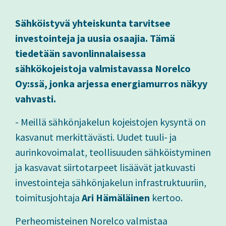
Sähköistyvä yhteiskunta tarvitsee
investointeja ja uusia osaajia. Tämä
tiedetään savonlinnalaisessa
sähkökojeistoja valmistavassa Norelco
Oy:ssä, jonka arjessa energiamurros näkyy
vahvasti.
- Meillä sähkönjakelun kojeistojen kysyntä on
kasvanut merkittävästi. Uudet tuuli- ja
aurinkovoimalat, teollisuuden sähköistyminen
ja kasvavat siirtotarpeet lisäävät jatkuvasti
investointeja sähkönjakelun infrastruktuuriin,
toimitusjohtaja
Ari Hämäläinen
kertoo.
Perheomisteinen Norelco valmistaa