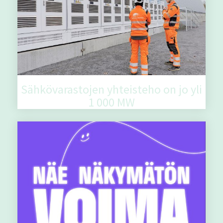
Sähkövarastojen yhteisteho on jo yli
1 000 MW