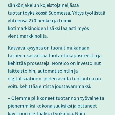
sähkönjakelun kojeistoja neljässä
tuotantoyksikössä Suomessa. Yritys työllistää
yhteensä 270 henkeä ja toimii
kotimarkkinoiden lisäksi laajasti myös
vientimarkkinoilla.
Kasvava kysyntä on tuonut mukanaan
tarpeen kasvattaa tuotantokapasiteettia ja
kehittää prosesseja. Norelco on investoinut
laitteistoihin, automatisointiin ja
digitalisaatioon, joiden avulla tuotantoa on
voitu kehittää entistä joustavammaksi.
– Olemme pilkkoneet tuotannon työvaiheita
pienemmiksi kokonaisuuksiksi ja ottaneet
käyttöön digitaalisia työkaluja. Näin