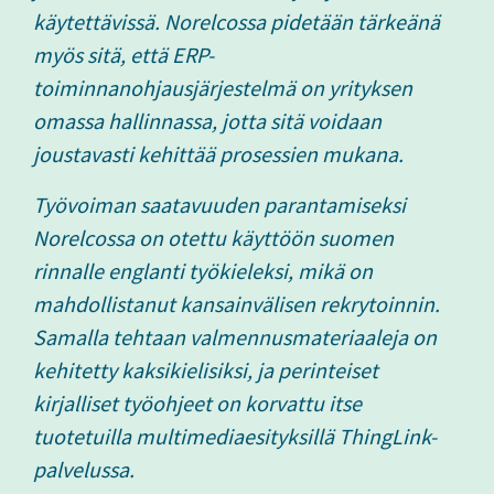
käytettävissä. Norelcossa pidetään tärkeänä
myös sitä, että ERP-
toiminnanohjausjärjestelmä on yrityksen
omassa hallinnassa, jotta sitä voidaan
joustavasti kehittää prosessien mukana.
Työvoiman saatavuuden parantamiseksi
Norelcossa on otettu käyttöön suomen
rinnalle englanti työkieleksi, mikä on
mahdollistanut kansainvälisen rekrytoinnin.
Samalla tehtaan valmennusmateriaaleja on
kehitetty kaksikielisiksi, ja perinteiset
kirjalliset työohjeet on korvattu itse
tuotetuilla multimediaesityksillä ThingLink-
palvelussa.