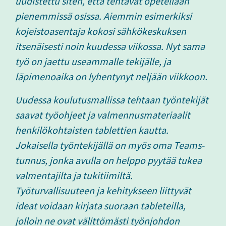
uudistettu siten, että tehtävät opetellaan
pienemmissä osissa. Aiemmin esimerkiksi
kojeistoasentaja kokosi sähkökeskuksen
itsenäisesti noin kuudessa viikossa. Nyt sama
työ on jaettu useammalle tekijälle, ja
läpimenoaika on lyhentynyt neljään viikkoon.
Uudessa koulutusmallissa tehtaan työntekijät
saavat työohjeet ja valmennusmateriaalit
henkilökohtaisten tablettien kautta.
Jokaisella työntekijällä on myös oma Teams-
tunnus, jonka avulla on helppo pyytää tukea
valmentajilta ja tukitiimiltä.
Työturvallisuuteen ja kehitykseen liittyvät
ideat voidaan kirjata suoraan tableteilla,
jolloin ne ovat välittömästi työnjohdon