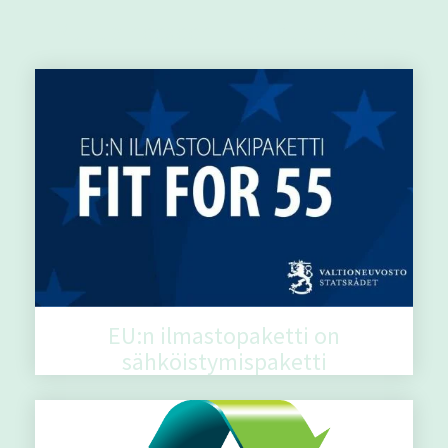
Muut aiheeseen liittyvät artikkelit
EU:n ilmastopaketti on
sähköistymispaketti