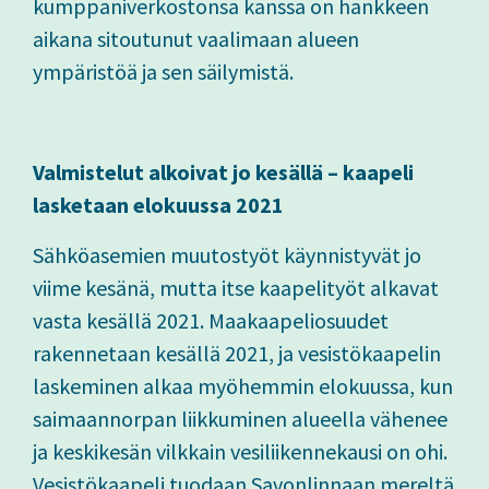
kumppaniverkostonsa kanssa on hankkeen
aikana sitoutunut vaalimaan alueen
ympäristöä ja sen säilymistä.
Valmistelut alkoivat jo kesällä – kaapeli
lasketaan elokuussa 2021
Sähköasemien muutostyöt käynnistyvät jo
viime kesänä, mutta itse kaapelityöt alkavat
vasta kesällä 2021. Maakaapeliosuudet
rakennetaan kesällä 2021, ja vesistökaapelin
laskeminen alkaa myöhemmin elokuussa, kun
saimaannorpan liikkuminen alueella vähenee
ja keskikesän vilkkain vesiliikennekausi on ohi.
Vesistökaapeli tuodaan Savonlinnaan mereltä