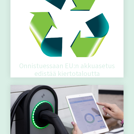
Onnistuessaan EU:n akkuasetus
edistää kiertotaloutta