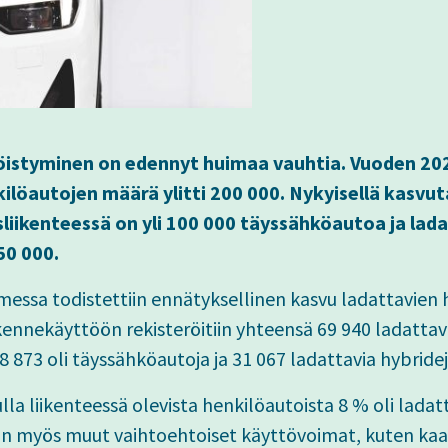
öistyminen on edennyt huimaa vauhtia. Vuoden 202
ilöautojen määrä ylitti 200 000. Nykyisellä kasvu
liikenteessä on yli 100 000 täyssähköautoa ja lada
50 000.
essa todistettiin ennätyksellinen kasvu ladattavien 
kennekäyttöön rekisteröitiin yhteensä 69 940 ladatta
 873 oli täyssähköautoja ja 31 067 ladattavia hybride
la liikenteessä olevista henkilöautoista 8 % oli ladat
 myös muut vaihtoehtoiset käyttövoimat, kuten kaas