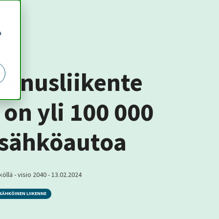
a
nnusliikente
 on yli 100 000
ssähköautoa
öllä - visio 2040
-
13.02.2024
SÄHKÖINEN LIIKENNE