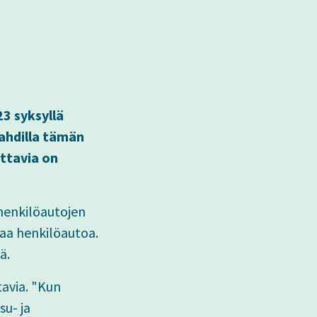
3 syksyllä
tahdilla tämän
ttavia on
henkilöautojen
vaa henkilöautoa.
jä.
tavia. "Kun
u- ja