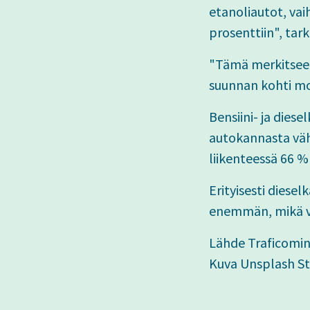
etanoliautot, va
prosenttiin", tar
"Tämä merkitsee 
suunnan kohti mo
Bensiini- ja dies
autokannasta vähe
liikenteessä 66 %
Erityisesti diese
enemmän, mikä vi
Lähde Traficomi
Kuva Unsplash St