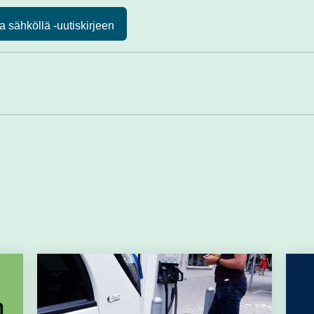
a sähköllä -uutiskirjeen
Muut aiheeseen liittyvät artikkelit