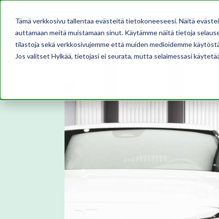
Tämä verkkosivu tallentaa evästeitä tietokoneeseesi. Näitä eväste
auttamaan meitä muistamaan sinut. Käytämme näitä tietoja selausel
tilastoja sekä verkkosivujemme että muiden medioidemme käytöstä
Jos valitset Hylkää, tietojasi ei seurata, mutta selaimessasi käytetä