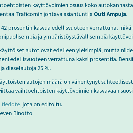
ihtoehtoisten käyttövoimien osuus koko autokannasta
kentaa Traficomin johtava asiantuntija
Outi Ampuja
.
42 prosentin kasvua edellisvuoteen verrattuna, mikä 
nipuolisempia ja ympäristöystävällisempiä käyttövo
elkäyttöiset autot ovat edelleen yleisimpiä, mutta niid
ni edellisvuoteen verrattuna kaksi prosenttia. Bensii
 ja dieselautoja 25 %.
lkäyttöisten autojen määrä on vähentynyt suhteellises
ittaa vaihtoehtoisten käyttövoimien kasvavaan suos
n
tiedote
, jota on editoitu.
even Binotto