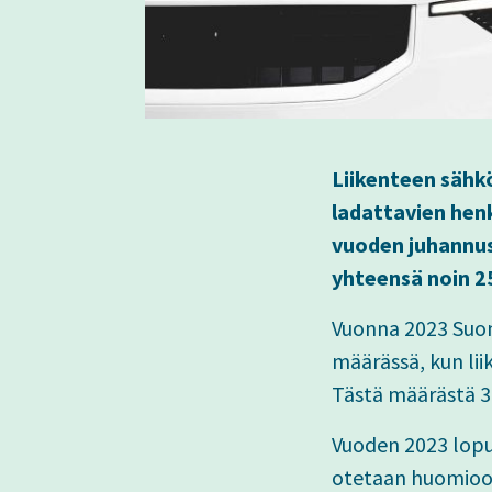
Liikenteen sähk
ladattavien henk
vuoden juhannus
yhteensä noin 2
Vuonna 2023 Suom
määrässä, kun lii
Tästä määrästä 38
Vuoden 2023 lopul
otetaan huomioon