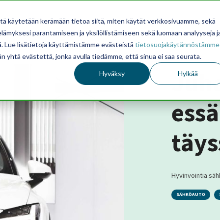
itä käytetään kerämään tietoa siitä, miten käytät verkkosivuamme, sekä
ämyksesi parantamiseen ja yksilöllistämiseen sekä luomaan analyyseja j
. Lue lisätietoja käyttämistämme evästeistä
tietosuojakäytännöstämme
än yhtä evästettä, jonka avulla tiedämme, että sinua ei saa seurata.
Juha
Hyväksy
Hylkää
essä
täy
Hyvinvointia sähk
SÄHKÖAUTO