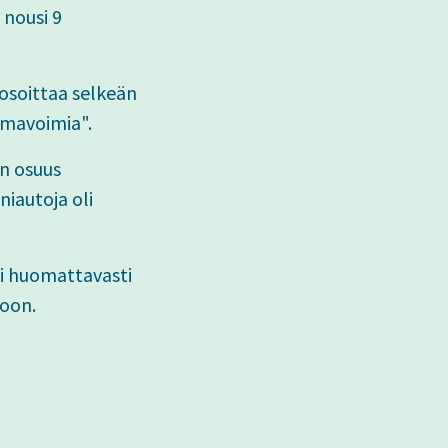
 nousi 9
osoittaa selkeän
imavoimia".
en osuus
niautoja oli
ti huomattavasti
ioon.