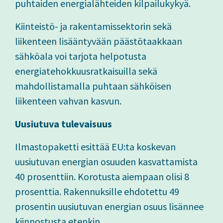
puhtaiden energialähteiden kilpailukykyä.
Kiinteistö- ja rakentamissektorin sekä
liikenteen lisääntyvään päästötaakkaan
sähköala voi tarjota helpotusta
energiatehokkuusratkaisuilla sekä
mahdollistamalla puhtaan sähköisen
liikenteen vahvan kasvun.
Uusiutuva tulevaisuus
Ilmastopaketti esittää EU:ta koskevan
uusiutuvan energian osuuden kasvattamista
40 prosenttiin. Korotusta aiempaan olisi 8
prosenttia. Rakennuksille ehdotettu 49
prosentin uusiutuvan energian osuus lisännee
kiinnostusta etenkin