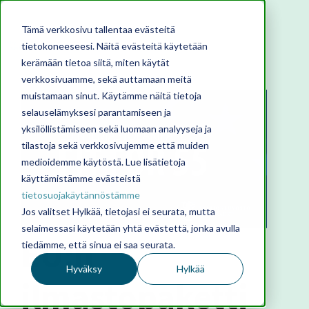
Tämä verkkosivu tallentaa evästeitä
tietokoneeseesi. Näitä evästeitä käytetään
kerämään tietoa siitä, miten käytät
verkkosivuamme, sekä auttamaan meitä
muistamaan sinut. Käytämme näitä tietoja
selauselämyksesi parantamiseen ja
yksilöllistämiseen sekä luomaan analyyseja ja
tilastoja sekä verkkosivujemme että muiden
medioidemme käytöstä. Lue lisätietoja
käyttämistämme evästeistä
tietosuojakäytännöstämme
Jos valitset Hylkää, tietojasi ei seurata, mutta
selaimessasi käytetään yhtä evästettä, jonka avulla
EU:n
tiedämme, että sinua ei saa seurata.
Hyväksy
Hylkää
ilmastopaketti