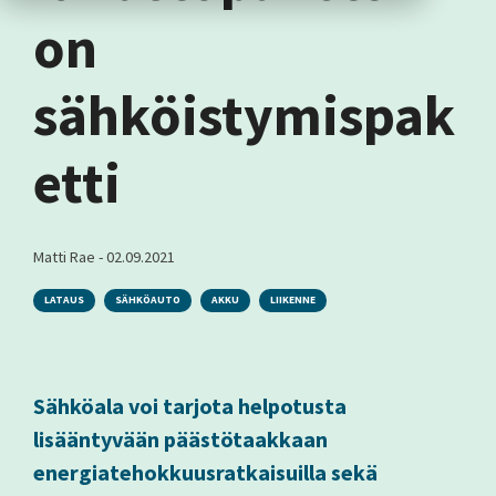
on
sähköistymispak
etti
Matti Rae
-
02.09.2021
LATAUS
SÄHKÖAUTO
AKKU
LIIKENNE
Sähköala voi tarjota helpotusta
lisääntyvään päästötaakkaan
energiatehokkuusratkaisuilla sekä