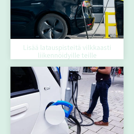
Lisää latauspisteitä vilkkaasti
liikennöidyille teille