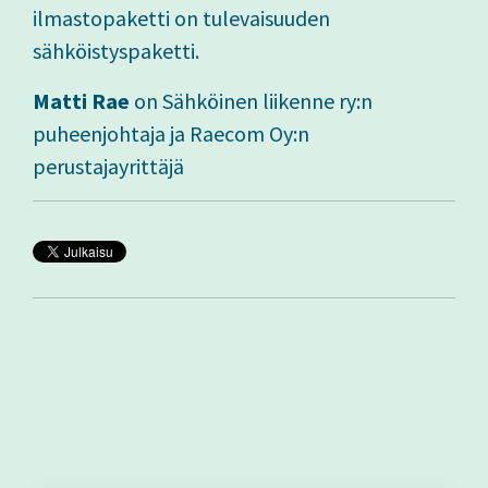
ilmastopaketti on tulevaisuuden
sähköistyspaketti.
Matti Rae
on
Sähköinen liikenne ry:n
puheenjohtaja ja Raecom Oy:n
perustajayrittäjä
Muut aiheeseen liittyvät artikkelit