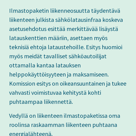
Ilmastopaketin liikenneosuutta täydentävä
liikenteen julkista sähkölatausinfraa koskeva
asetusehdotus esittää merkittävää lisäystä
latauskenttien määriin, asettaen myös
teknisiä ehtoja lataustehoille. Esitys huomioi
myös meidät tavalliset sähköautoilijat
ottamalla kantaa latauksen
helppokäyttöisyyteen ja maksamiseen.
Komission esitys on oikeansuuntainen ja tukee
vahvasti voimistuvaa kehitystä kohti
puhtaampaa liikennettä.
Vedyllä on liikenteen ilmastopaketissa oma
roolinsa raskaamman liikenteen puhtaana
energialähteenä.