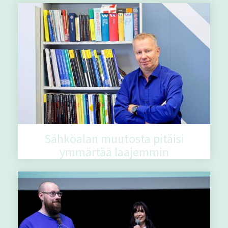
Sähköalan muutosta pitäisi
ymmärtää laajemmin