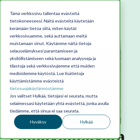
Tämä verkkosivu tallentaa evästeitä
tietokoneeseesi. Näitä evästeitä käytetään
kerämään tietoa siitä, miten käytät
verkkosivuamme, sekä auttamaan meitä
muistamaan sinut. Käytämme näitä tietoja
selauselämyksesi parantamiseen ja
yksilöllistämiseen sekä luomaan analyyseja ja
tilastoja sekä verkkosivujemme että muiden
medioidemme käytöstä. Lue lisätietoja
käyttämistämme evästeistä
tietosuojakäytännöstämme
Jos valitset Hylkää, tietojasi ei seurata, mutta
selaimessasi käytetään yhtä evästettä, jonka avulla
tiedämme, että sinua ei saa seurata.
Hyväksy
Hylkää
Painovoimavara