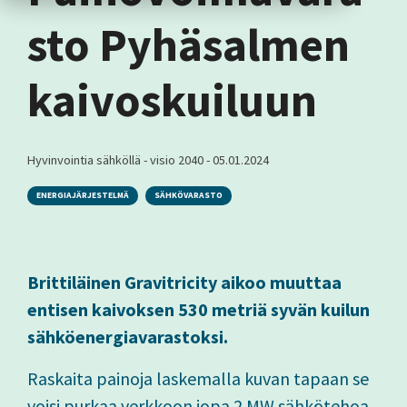
sto Pyhäsalmen
kaivoskuiluun
Hyvinvointia sähköllä - visio 2040
-
05.01.2024
ENERGIAJÄRJESTELMÄ
SÄHKÖVARASTO
Brittiläinen Gravitricity aikoo muuttaa
entisen kaivoksen 530 metriä syvän kuilun
sähköenergiavarastoksi.
Raskaita painoja laskemalla kuvan tapaan se
voisi purkaa verkkoon jopa 2 MW sähkötehoa.