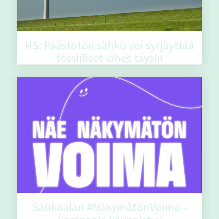
HS: Päästötön sähkö voi syrjäyttää
fossiiliset lähes täysin
Sähköalan #NäkymätönVoima -