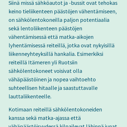
Siinä missä sähköautot ja -bussit ovat tehokas
keino tieliikenteen päästöjen vähentämiseen,
on sähkölentokoneilla paljon potentiaalia
sekä lentoliikenteen päästöjen
vähentämisessä että matka-aikojen
lyhentämisessä reiteillä, jotka ovat nykyisillä
liikenneyhteyksillä hankalia. Esimerkiksi
reiteillä Itämeren yli Ruotsiin
sähkölentokoneet voisivat olla
vähäpäästöinen ja nopea vaihtoehto
suhteellisen hitaalle ja saastuttavalle
lauttaliikenteelle.
Kotimaan reiteillä sähkölentokoneiden
kanssa sekä matka-ajassa että
vähäpäästöisyydessä kilpailevat lähinnä junat,