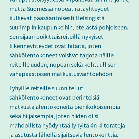
mutta Suomessa nopeat ratayhteydet
kulkevat pääsääntöisesti Helsingistä
suurimpiin kaupunkeihin, etelästä pohjoiseen.
Sen sijaan poikittaisreiteillä nykyiset
liikenneyhteydet ovat hitaita, joten
sähkölentokoneet voisivat tarjota näille
reiteille uuden, nopean sekä kohtuullisen
vähäpäästöisen matkustusvaihtoehdon.
Lyhyille reiteille suunnitellut
sähkölentokoneet ovat perinteisiä
matkustajalentokoneita pienikokoisempia
sekä hiljaisempia, joten niiden olisi
mahdollista hyödyntää lyhyitäkin kiitoratoja
ja asutusta lähellä sijaitsevia lentokenttiä.