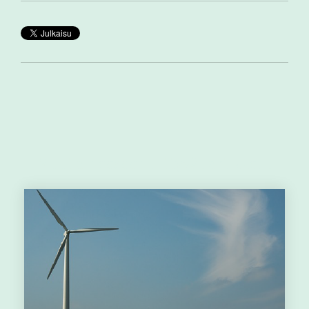
Muut aiheeseen liittyvät artikkelit