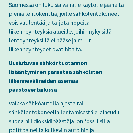
Suomessa on lukuisia vähälle käytölle jääneitä
pieniä lentokenttiä, joille sähkölentokoneet
voisivat lentää ja tarjota nopeita
liikenneyhteyksiä alueille, joihin nykyisillä
lentoyhteyksillä ei pääse ja muut
liikenneyhteydet ovat hitaita.
Uusiutuvan sähköntuotannon
lisääntyminen parantaa sähköisten
liikennevälineiden asemaa
päästövertailussa
Vaikka sähköautolla ajosta tai
sähkölentokoneella lentämisestä ei aiheudu
suoria hiilidioksidipäästöjä, on fossiilisilla
polttoaineilla kulkeviin autoihin ja