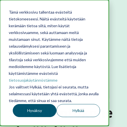
Tämä verkkosivu tallentaa evästeitä
tietokoneeseesi. Näitä evästeitä käytetään
kerämään tietoa siitä, miten käytät
verkkosivuamme, sekä auttamaan meitä
muistamaan sinut. Käytämme näitä tietoja
selauselämyksesi parantamiseen ja
yksilöllistämiseen sekä luomaan analyyseja ja
tilastoja sekä verkkosivujemme että muiden
medioidemme käytöstä. Lue lisätietoja
käyttämistämme evästeistä
tietosuojakäytännöstämme
Jos valitset Hylkää, tietojasi ei seurata, mutta
selaimessasi käytetään yhtä evästettä, jonka avulla
tiedämme, että sinua ei saa seurata.
Sähkölentokone
Hyväksy
Hylkää