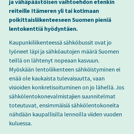
ja vähäpäästöisen vaihtoehdon etenkin
reiteille Itämeren yli tai kotimaan
poikittaisliikenteeseen Suomen pieniä
lentokenttiä hyödyntäen.
Kaupunkiliikenteessä sähköbussit ovat jo
lyöneet läpi ja sähköautojen määrä Suomen
teillä on lähtenyt nopeaan kasvuun.
Myöskään lentoliikenteen sähköistyminen ei
enää ole kaukaista tulevaisuutta, vaan
visioiden konkretisoituminen on jo lähellä. Jos
sähkölentokonevalmistajien suunnitelmat
toteutuvat, ensimmäisiä sähkölentokoneita
nähdään kaupallisilla lennoilla viiden vuoden
kuluessa.