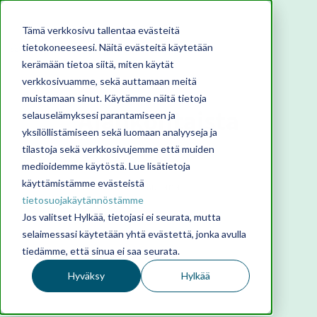
Tämä verkkosivu tallentaa evästeitä
tietokoneeseesi. Näitä evästeitä käytetään
kerämään tietoa siitä, miten käytät
verkkosivuamme, sekä auttamaan meitä
muistamaan sinut. Käytämme näitä tietoja
Ajankohtaista
selauselämyksesi parantamiseen ja
yksilöllistämiseen sekä luomaan analyyseja ja
tilastoja sekä verkkosivujemme että muiden
medioidemme käytöstä. Lue lisätietoja
käyttämistämme evästeistä
tietosuojakäytännöstämme
Jos valitset Hylkää, tietojasi ei seurata, mutta
selaimessasi käytetään yhtä evästettä, jonka avulla
tiedämme, että sinua ei saa seurata.
Hyväksy
Hylkää