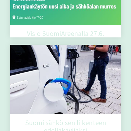
Visio SuomiAreenalla 27.6.
Suomi sähköisen liikenteen
edelläkävijäksi