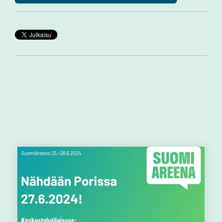
Muut aiheeseen liittyvät artikkelit