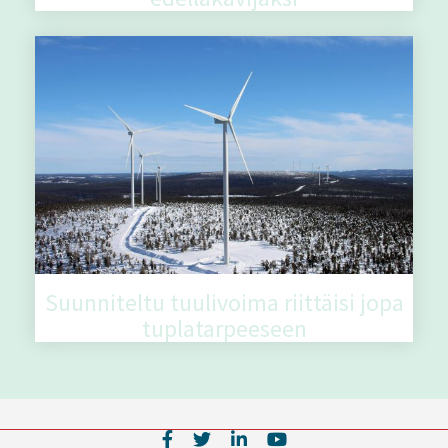
Suunniteltu tuulivoima riittäisi jopa
tuplatarpeeseen