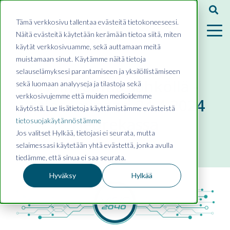
Tämä verkkosivu tallentaa evästeitä tietokoneeseesi.
Näitä evästeitä käytetään kerämään tietoa siitä, miten
käytät verkkosivuamme, sekä auttamaan meitä
muistamaan sinut. Käytämme näitä tietoja
selauselämyksesi parantamiseen ja yksilöllistämiseen
Hyvinvointia sähköllä -
sekä luomaan analyyseja ja tilastoja sekä
verkkosivujemme että muiden medioidemme
visioseminaari 24.4.2024
käytöstä. Lue lisätietoja käyttämistämme evästeistä
Heurekassa
tietosuojakäytännöstämme
Jos valitset Hylkää, tietojasi ei seurata, mutta
selaimessasi käytetään yhtä evästettä, jonka avulla
tiedämme, että sinua ei saa seurata.
Hyväksy
Hylkää