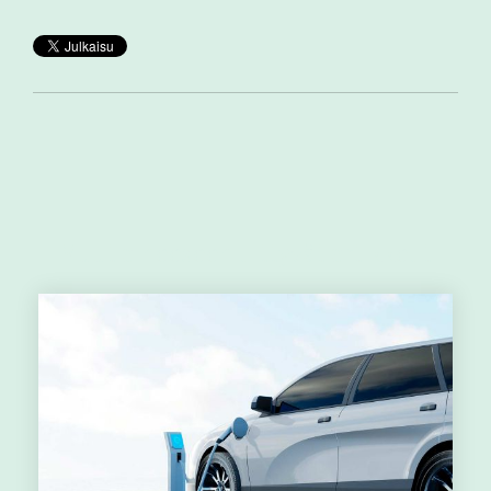
Muut aiheeseen liittyvät artikkelit