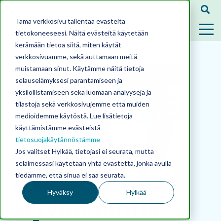
Tämä verkkosivu tallentaa evästeitä
tietokoneeseesi. Näitä evästeitä käytetään
kerämään tietoa siitä, miten käytät
verkkosivuamme, sekä auttamaan meitä
muistamaan sinut. Käytämme näitä tietoja
selauselämyksesi parantamiseen ja
yksilöllistämiseen sekä luomaan analyyseja ja
tilastoja sekä verkkosivujemme että muiden
medioidemme käytöstä. Lue lisätietoja
käyttämistämme evästeistä
tietosuojakäytännöstämme
Jos valitset Hylkää, tietojasi ei seurata, mutta
selaimessasi käytetään yhtä evästettä, jonka avulla
tiedämme, että sinua ei saa seurata.
Hyväksy
Hylkää
Hyvinvointia