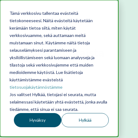
Tämä verkkosivu tallentaa evästeitä
tietokoneeseesi. Näitä evästeitä käytetään
kerämään tietoa siitä, miten käytät
verkkosivuamme, sekä auttamaan meitä
muistamaan sinut. Käytämme näitä tietoja
Ajankohtaista
selauselämyksesi parantamiseen ja
yksilöllistämiseen sekä luomaan analyyseja ja
tilastoja sekä verkkosivujemme että muiden
medioidemme käytöstä. Lue lisätietoja
käyttämistämme evästeistä
tietosuojakäytännöstämme
Jos valitset Hylkää, tietojasi ei seurata, mutta
selaimessasi käytetään yhtä evästettä, jonka avulla
tiedämme, että sinua ei saa seurata.
Hyväksy
Hylkää