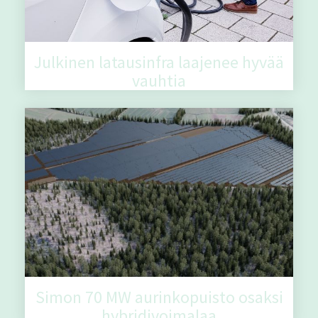
Julkinen latausinfra laajenee hyvää
vauhtia
Simon 70 MW aurinkopuisto osaksi
hybridivoimalaa