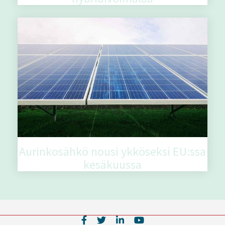
Aurinkosähkö nousi ykköseksi EU:ssa
kesäkuussa