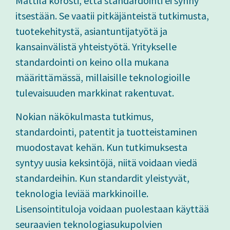
Mattila korosti, että standardointi ei synny
itsestään. Se vaatii pitkäjänteistä tutkimusta,
tuotekehitystä, asiantuntijatyötä ja
kansainvälistä yhteistyötä. Yritykselle
standardointi on keino olla mukana
määrittämässä, millaisille teknologioille
tulevaisuuden markkinat rakentuvat.
Nokian näkökulmasta tutkimus,
standardointi, patentit ja tuotteistaminen
muodostavat kehän. Kun tutkimuksesta
syntyy uusia keksintöjä, niitä voidaan viedä
standardeihin. Kun standardit yleistyvät,
teknologia leviää markkinoille.
Lisensointituloja voidaan puolestaan käyttää
seuraavien teknologiasukupolvien