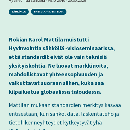
Hyvinvointia sähköllä - visio 2040
-
25.05.2026
SÄHKÖALA
ENERGIAJÄRJESTELMÄ
Nokian Karol Mattila muistutti
Hyvinvointia sähköllä -visioseminaarissa,
että standardit eivät ole vain teknisiä
yksityiskohtia. Ne luovat markkinoita,
mahdollistavat yhteensopivuuden ja
vaikuttavat suoraan siihen, kuka saa
kilpailuetua globaalissa taloudessa.
Mattilan mukaan standardien merkitys kasvaa
entisestään, kun sähkö, data, laskentateho ja
tietoliikenneyhteydet kytkeytyvät yhä