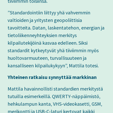
tiiviimmin toisiinsa.
”Standardointiin liittyy yhä vahvemmin
valtioiden ja yritysten geopoliittisia
tavoitteita. Datan, laskentatehon, energian ja
tietoliikenneyhteyksien merkitys
kilpailutekijöinä kasvaa edelleen. Siksi
standardit kytkeytyvät yhä tiiviimmin myös
huoltovarmuuteen, turvallisuuteen ja
kansalliseen kilpailukykyyn”, Mattila totesi.
Yhteinen ratkaisu synnyttää markkinan
Mattila havainnollisti standardien merkitystä
tutuilla esimerkeillä. QWERTY-näppäimistö,
hehkulampun kanta, VHS-videokasetti, GSM,
merikontti ja USB-C-laturi kertovat kaikki