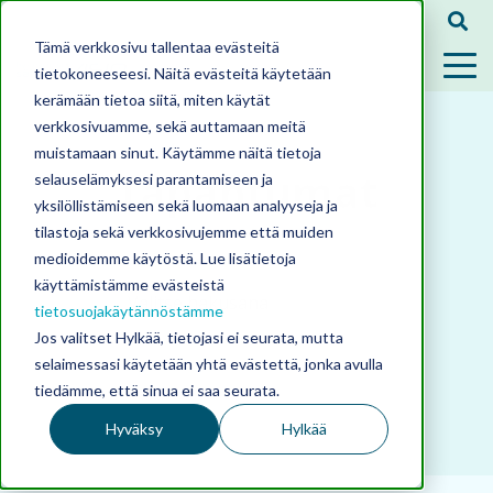
Tämä verkkosivu tallentaa evästeitä
tietokoneeseesi. Näitä evästeitä käytetään
kerämään tietoa siitä, miten käytät
verkkosivuamme, sekä auttamaan meitä
muistamaan sinut. Käytämme näitä tietoja
Tapahtumat
selauselämyksesi parantamiseen ja
yksilöllistämiseen sekä luomaan analyyseja ja
tilastoja sekä verkkosivujemme että muiden
medioidemme käytöstä. Lue lisätietoja
käyttämistämme evästeistä
tietosuojakäytännöstämme
Jos valitset Hylkää, tietojasi ei seurata, mutta
selaimessasi käytetään yhtä evästettä, jonka avulla
tiedämme, että sinua ei saa seurata.
Hyväksy
Hylkää