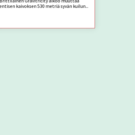
Brittiläinen Gravitricity aikoo muuttaa
entisen kaivoksen 530 metriä syvän kuilun...