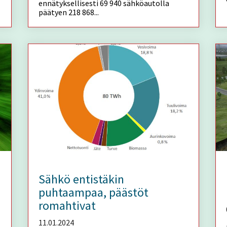
ennätyksellisesti 69 940 sähköautolla
päätyen 218 868...
Sähkö entistäkin
puhtaampaa, päästöt
romahtivat
11.01.2024