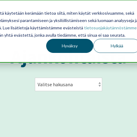
itä käytetään kerämään tietoa siitä, miten käytät verkkosivuamme, sekä
ämyksesi parantamiseen ja yksilöllistämiseen sekä luomaan analyyseja j
. Lue lisätietoja käyttämistämme evästeistä
tietosuojakäytännöstämme
än yhtä evästettä, jonka avulla tiedämme, että sinua ei saa seurata.
Hyväksy
Hylkää
Ajankohtaista