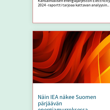
Kansainvälisen energiajärjestön Electricity
2024 -raportti tarjoaa kattavan analyysin...
Näin IEA näkee Suomen
pärjäävän
energiamurroksessa